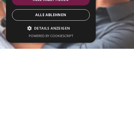
ALLE ABLEHNEN
DETAILS ANZEIGEN
POWERED BY COOKIESCRIPT
Professionell designte
Powerpoint-
Präsentationen, die
überzeugen
Kennst du das? Du sitzt in einem Vortrag
und verlierst nach kurzer Zeit die
Konzentration. Oder du musst schnell eine
überzeugende Pitch-Präsentation erstellen,
die dein Unternehmen professionell
repräsentiert und gleichzeitig das Produkt